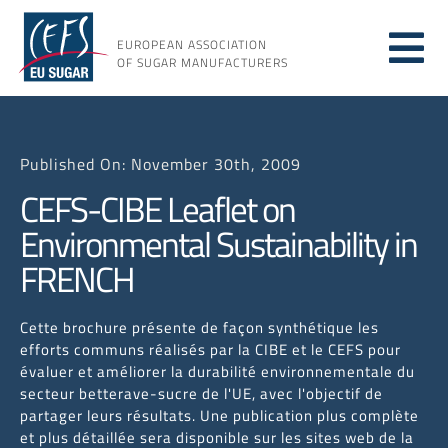
Skip
to
EUROPEAN ASSOCIATION
Tog
content
OF SUGAR MANUFACTURERS
About
Nav
Published On: November 30th, 2009
About
CEFS-CIBE Leaflet on
Environmental Sustainability in
Issues
FRENCH
Resou
Cette brochure présente de façon synthétique les
efforts communs réalisés par la CIBE et le CEFS pour
évaluer et améliorer la durabilité environnementale du
secteur betterave-sucre de l'UE, avec l'objectif de
partager leurs résultats. Une publication plus complète
et plus détaillée sera disponible sur les sites web de la